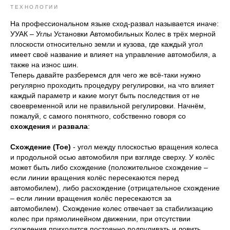
ТЕХНОЛОГИИ
На профессиональном языке сход-развал называется иначе:
УУАК – Углы Установки Автомобильных Колес в трёх мерной
плоскости относительно земли и кузова, где каждый угол
имеет своё название и влияет на управление автомобиля, а
также на износ шин.
Теперь давайте разберемся для чего же всё-таки нужно
регулярно проходить процедуру регулировки, на что влияет
каждый параметр и какие могут быть последствия от не
своевременной или не правильной регулировки. Начнём,
пожалуй, с самого понятного, собственно говоря со
схождения
и
развала
:
Схождение (
Toe
)
- угол между плоскостью вращения колеса
и продольной осью автомобиля при взгляде сверху. У колёс
может быть либо схождение (положительное схождение –
если линии вращения колёс пересекаются перед
автомобилем), либо расхождение (отрицательное схождение
– если линии вращения колёс пересекаются за
автомобилем). Схождение колес отвечает за стабилизацию
колес при прямолинейном движении, при отсутствии
схождения приходится постоянно подруливать и ловить