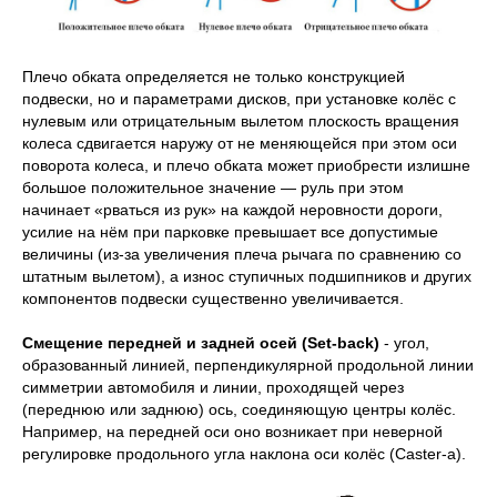
Плечо обката определяется не только конструкцией
подвески, но и параметрами дисков, при установке колёс с
нулевым или отрицательным вылетом плоскость вращения
колеса сдвигается наружу от не меняющейся при этом оси
поворота колеса, и плечо обката может приобрести излишне
большое положительное значение — руль при этом
начинает «рваться из рук» на каждой неровности дороги,
усилие на нём при парковке превышает все допустимые
величины (из-за увеличения плеча рычага по сравнению со
штатным вылетом), а износ ступичных подшипников и других
компонентов подвески существенно увеличивается.
Смещение передней и задней осей (Set-back)
- угол,
образованный линией, перпендикулярной продольной линии
симметрии автомобиля и линии, проходящей через
(переднюю или заднюю) ось, соединяющую центры колёс.
Например, на передней оси оно возникает при неверной
регулировке продольного угла наклона оси колёс (Caster-а).