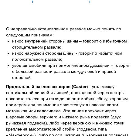
О неправильно установленном развале можно понять по
следующим признакам:
износ внутренней стороны шины – говорит о избыточном
отрицательном развале;
износ наружной стороны шины - говорит о избыточном
положительном развале;
увод автомобиля при прямолинейном движении – говорит
о большой разности развала между левой и правой
стороной.
Продольный наклон шкворня (Caster
) - угол между
вертикальной линией и линией, проходящей через центры
поворота колеса при взгляде на автомобиль сбоку, хорошим
примером для понимания является угол наклона вилки
мотоцикла или велосипеда. Эта линия проходит через
шаровые опоры верхнего и нижнего рыча подвески (двух
рычажная подвеска), либо через верхнюю и нижнюю точки
крепления амортизаторной стойки (подвеска типа
«Макферсон»), либо по оси шкворня (шкворневая подвеска)